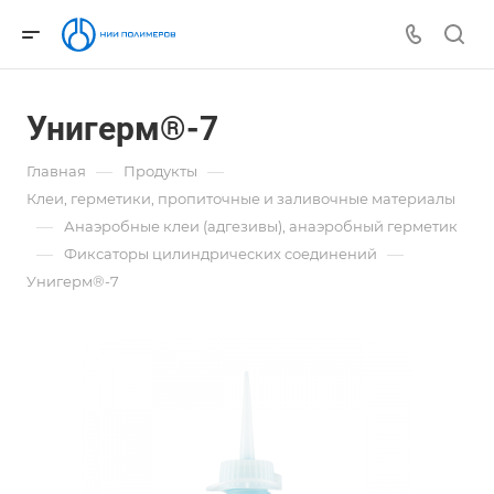
Унигерм®-7
—
—
Главная
Продукты
Клеи, герметики, пропиточные и заливочные материалы
—
Анаэробные клеи (адгезивы), анаэробный герметик
—
—
Фиксаторы цилиндрических соединений
Унигерм®-7